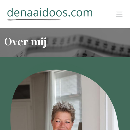
Overslaan naar inhoud
Over mij