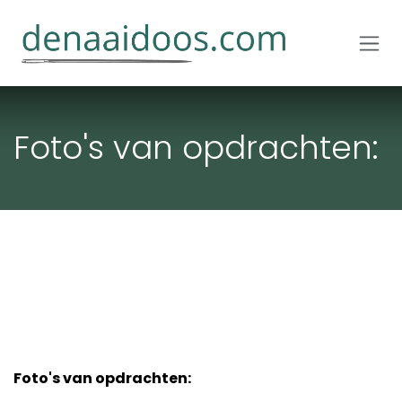
Overslaan naar inhoud
Foto's van opdrachten:
Foto's van opdrachten: