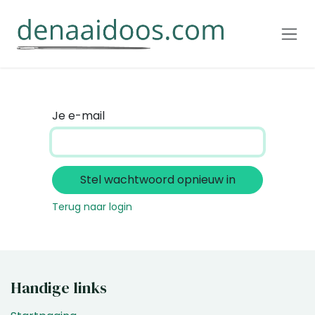
Overslaan naar inhoud
Je e-mail
Stel wachtwoord opnieuw in
Terug naar login
Handige links